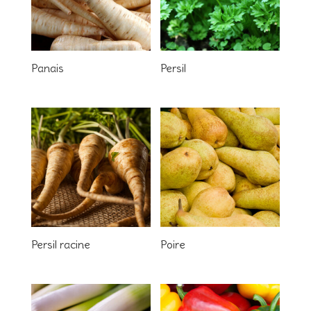
Panais
Persil
Persil racine
Poire