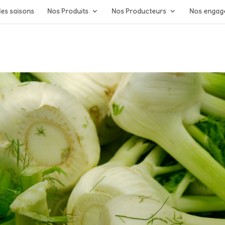
Recherche
des saisons
Nos Produits
Nos Producteurs
Nos engage
de
produits