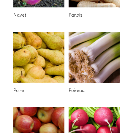
Navet
Panais
Poire
Poireau