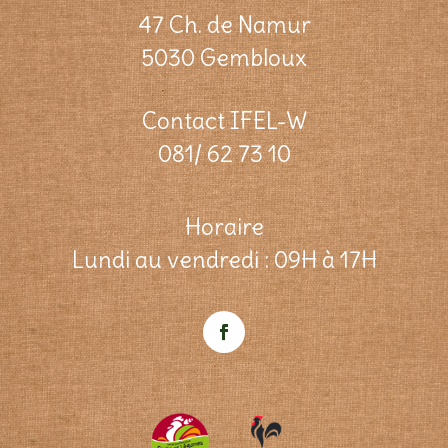
47 Ch. de Namur
5030 Gembloux
Contact IFEL-W
081/ 62 73 10
Horaire
Lundi au vendredi : 09H à 17H