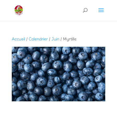
Recherche
de
produits
Accueil
/
Calendrier
/
Juin
/ Myrtille