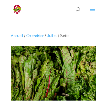
Recherche
de
produits
Accueil
/
Calendrier
/
Juillet
/ Bette