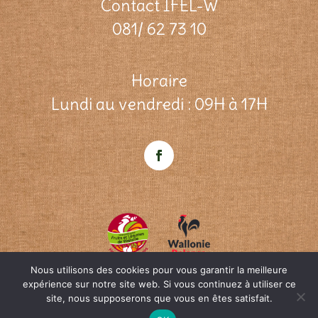
Contact IFEL-W
081/ 62 73 10
Horaire
Lundi au vendredi : 09H à 17H
Nous utilisons des cookies pour vous garantir la meilleure
expérience sur notre site web. Si vous continuez à utiliser ce
site, nous supposerons que vous en êtes satisfait.
© ifel-w.be Une création
OpenWeb
&
Agence