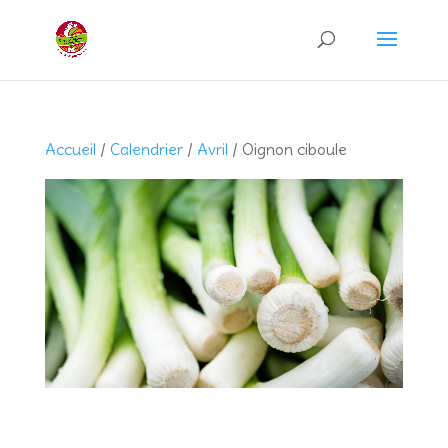
Recherche
de
produits
Accueil
/
Calendrier
/
Avril
/ Oignon ciboule