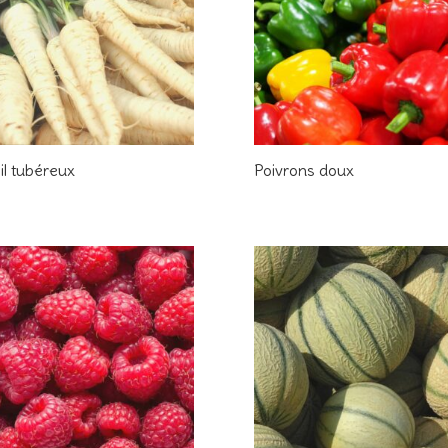
il tubéreux
Poivrons doux