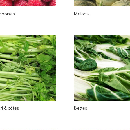
mboises
Melons
ri à côtes
Bettes