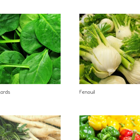
nards
Fenouil