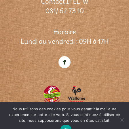
Contact IFEL-W
081/ 62 73 10
Horaire
Lundi au vendredi : 09H à 17H
Nous utilisons des cookies pour vous garantir la meilleure
expérience sur notre site web. Si vous continuez à utiliser ce
site, nous supposerons que vous en êtes satisfait.
© ifel-w.be Une création
OpenWeb
&
Agence