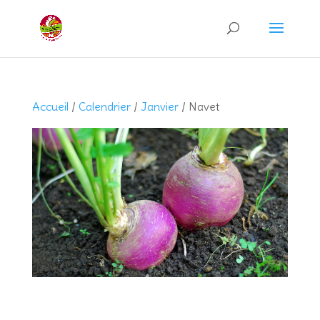
Recherche
de
produits
Accueil
/
Calendrier
/
Janvier
/ Navet