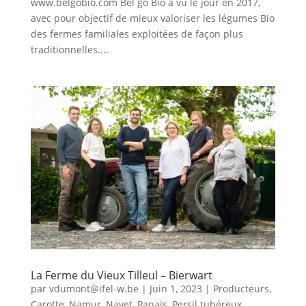
www.belgobio.com Bel go Bio a vu le jour en 2017,
avec pour objectif de mieux valoriser les légumes Bio
des fermes familiales exploitées de façon plus
traditionnelles....
La Ferme du Vieux Tilleul – Bierwart
par
vdumont@ifel-w.be
|
Juin 1, 2023
|
Producteurs
,
Carotte
,
Namur
,
Navet
,
Panais
,
Persil tubéreux
,