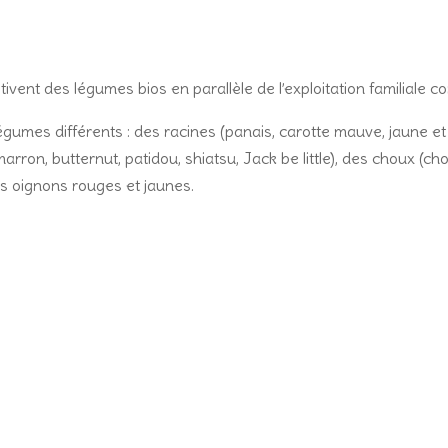
nt des légumes bios en parallèle de l’exploitation familiale co
égumes différents : des racines (panais, carotte mauve, jaune et
arron, butternut, patidou, shiatsu, Jack be little), des choux (c
des oignons rouges et jaunes.