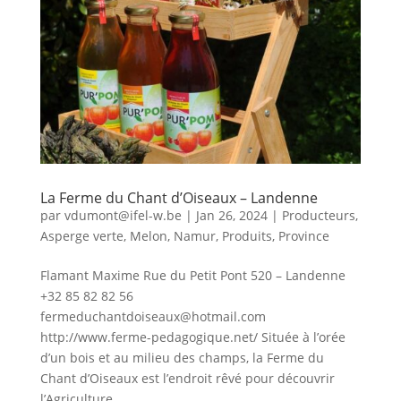
La Ferme du Chant d’Oiseaux – Landenne
par
vdumont@ifel-w.be
|
Jan 26, 2024
|
Producteurs
,
Asperge verte
,
Melon
,
Namur
,
Produits
,
Province
Flamant Maxime Rue du Petit Pont 520 – Landenne
+32 85 82 82 56
fermeduchantdoiseaux@hotmail.com
http://www.ferme-pedagogique.net/ Située à l’orée
d’un bois et au milieu des champs, la Ferme du
Chant d’Oiseaux est l’endroit rêvé pour découvrir
l’Agriculture,...