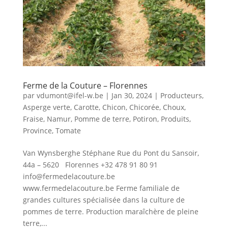
Ferme de la Couture – Florennes
par
vdumont@ifel-w.be
|
Jan 30, 2024
|
Producteurs
,
Asperge verte
,
Carotte
,
Chicon
,
Chicorée
,
Choux
,
Fraise
,
Namur
,
Pomme de terre
,
Potiron
,
Produits
,
Province
,
Tomate
Van Wynsberghe Stéphane Rue du Pont du Sansoir,
44a – 5620 Florennes +32 478 91 80 91
info@fermedelacouture.be
www.fermedelacouture.be Ferme familiale de
grandes cultures spécialisée dans la culture de
pommes de terre. Production maraîchère de pleine
terre,...