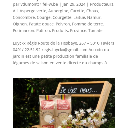
par
vdumont@ifel-w.be
|
Jan 29, 2024
|
Producteurs
,
Ail
,
Asperge verte
,
Aubergine
,
Carotte
,
Choux
,
Concombre
,
Courge
,
Courgette
,
Laitue
,
Namur
,
Oignon
,
Patate douce
,
Poivron
,
Pomme de terre
,
Potimarron
,
Potiron
,
Produits
,
Province
,
Tomate
Luyckx Régis Route de la Hesbaye, 267 – 5310 Taviers
0491/ 22.51.92 regis.luyckx@gmail.com Au coin du
jardin est une petite production familiale de
légumes de saison en vente directe du champs à...