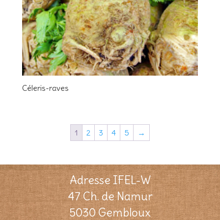
Céleris-raves
1
2
3
4
5
→
Adresse IFEL-W
47 Ch. de Namur
5030 Gembloux