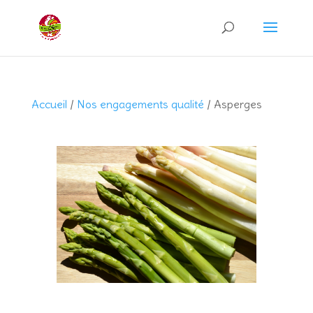
Recherche
de
produits
Accueil
/
Nos engagements qualité
/ Asperges