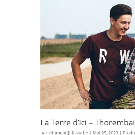
La Terre d’Ici – Thoremba
par
vdumont@ifel-w.be
|
Mai 25, 2023
|
Produ