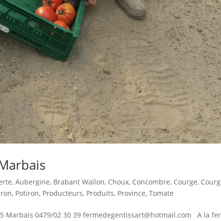
 Marbais
erte
,
Aubergine
,
Brabant Wallon
,
Choux
,
Concombre
,
Courge
,
Courg
rron
,
Potiron
,
Producteurs
,
Produits
,
Province
,
Tomate
495 Marbais 0479/02 30 39 fermedegentissart@hotmail.com A la fe