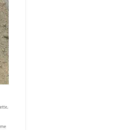
ette
,
rme