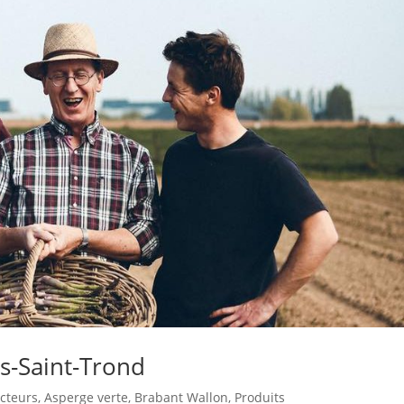
is-Saint-Trond
cteurs
,
Asperge verte
,
Brabant Wallon
,
Produits