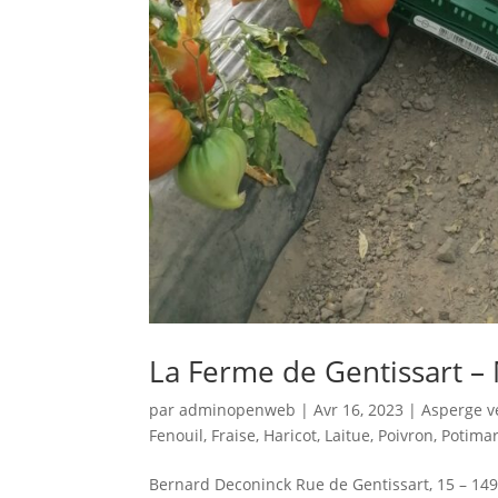
La Ferme de Gentissart –
par
adminopenweb
|
Avr 16, 2023
|
Asperge v
Fenouil
,
Fraise
,
Haricot
,
Laitue
,
Poivron
,
Potima
Bernard Deconinck Rue de Gentissart, 15 – 1