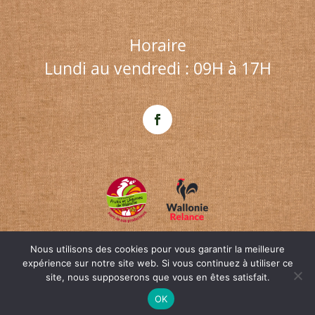
Horaire
Lundi au vendredi : 09H à 17H
Nous utilisons des cookies pour vous garantir la meilleure
expérience sur notre site web. Si vous continuez à utiliser ce
© ifel-w.be Une création
OpenWeb
&
site, nous supposerons que vous en êtes satisfait.
Agence SEO
|
Qui sommes-nous?
|
Contact
OK