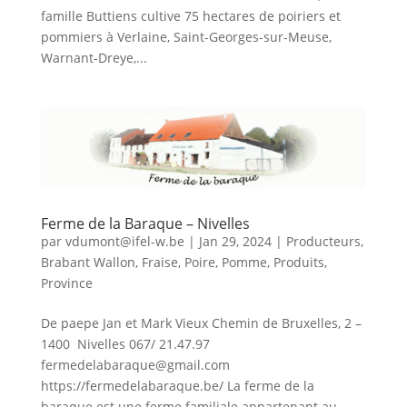
famille Buttiens cultive 75 hectares de poiriers et
pommiers à Verlaine, Saint-Georges-sur-Meuse,
Warnant-Dreye,...
Ferme de la Baraque – Nivelles
par
vdumont@ifel-w.be
|
Jan 29, 2024
|
Producteurs
,
Brabant Wallon
,
Fraise
,
Poire
,
Pomme
,
Produits
,
Province
De paepe Jan et Mark Vieux Chemin de Bruxelles, 2 –
1400 Nivelles 067/ 21.47.97
fermedelabaraque@gmail.com
https://fermedelabaraque.be/ La ferme de la
baraque est une ferme familiale appartenant au