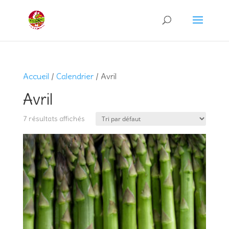
Recherche
de
produits
Accueil
/
Calendrier
/ Avril
Avril
7 résultats affichés