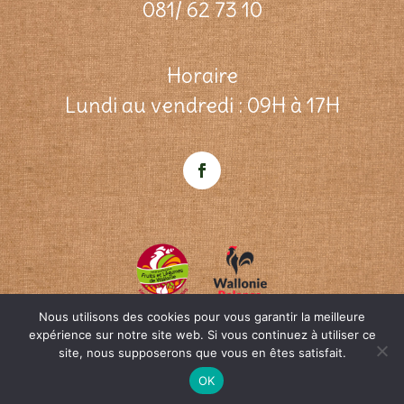
081/ 62 73 10
Horaire
Lundi au vendredi : 09H à 17H
Nous utilisons des cookies pour vous garantir la meilleure
expérience sur notre site web. Si vous continuez à utiliser ce
site, nous supposerons que vous en êtes satisfait.
© ifel-w.be Une création
OpenWeb
&
Agence
SEO
|
Qui sommes-nous?
|
Contact
OK