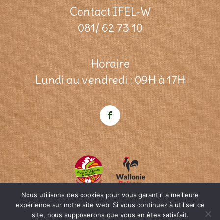
Contact IFEL-W
081/ 62 73 10
Horaire
Lundi au vendredi : 09H à 17H
Nous utilisons des cookies pour vous garantir la meilleure
expérience sur notre site web. Si vous continuez à utiliser ce
site, nous supposerons que vous en êtes satisfait.
© ifel-w.be Une création
OpenWeb
&
Agence