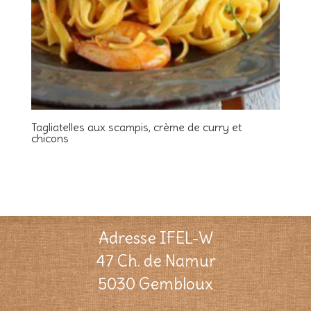
Tagliatelles aux scampis, crème de curry et
chicons
Adresse IFEL-W
47 Ch. de Namur
5030 Gembloux