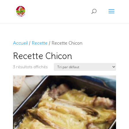
Recherche
de
produits
Accueil
/
Recette
/ Recette Chicon
Recette Chicon
3 résultats affichés