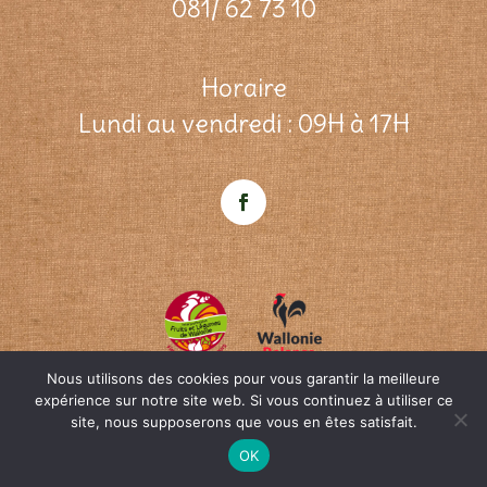
081/ 62 73 10
Horaire
Lundi au vendredi : 09H à 17H
Nous utilisons des cookies pour vous garantir la meilleure
expérience sur notre site web. Si vous continuez à utiliser ce
site, nous supposerons que vous en êtes satisfait.
© ifel-w.be Une création
OpenWeb
&
Agence
SEO
|
Qui sommes-nous?
|
Contact
OK