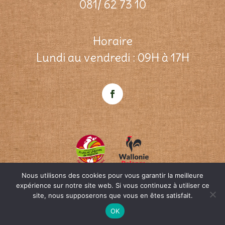
081/ 62 73 10
Horaire
Lundi au vendredi : 09H à 17H
Nous utilisons des cookies pour vous garantir la meilleure
expérience sur notre site web. Si vous continuez à utiliser ce
site, nous supposerons que vous en êtes satisfait.
© ifel-w.be Une création
OpenWeb
&
Agence
SEO
|
Qui sommes-nous?
|
Contact
OK