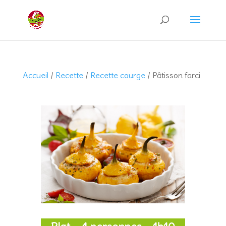
Recherche
de
produits
Accueil
/
Recette
/
Recette courge
/ Pâtisson farci