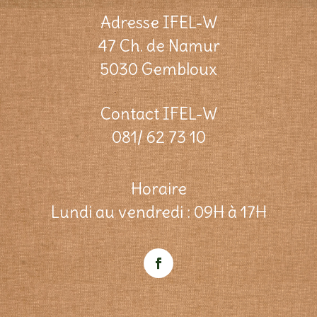
Adresse IFEL-W
47 Ch. de Namur
5030 Gembloux
Contact IFEL-W
081/ 62 73 10
Horaire
Lundi au vendredi : 09H à 17H