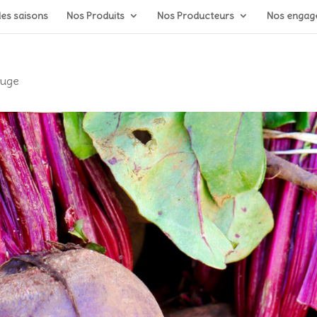
Recherche
des saisons
Nos Produits
Nos Producteurs
Nos engage
de
produits
ouge