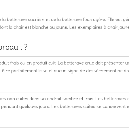
 la betterave sucrière et de la betterave fourragère. Elle est gé
ont la chair est blanche ou jaune. Les exemplaires à chair jaun
produit ?
duit frais ou en produit cuit. La betterave crue doit présenter
it être parfaitement lisse et aucun signe de desséchement ne doi
raves non cuites dans un endroit sombre et frais. Les betterave
 pendant quelques jours. Les betteraves cuites se conservent en