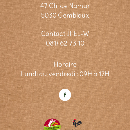
47 Ch. de Namur
5030 Gembloux
Contact IFEL-W
081/ 62 73 10
Horaire
Lundi au vendredi : 09H à 17H