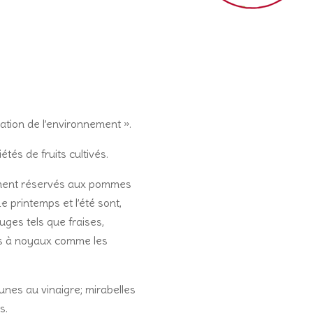
vation de l’environnement ».
tés de fruits cultivés.
vement réservés aux pommes
Le printemps et l’été sont,
uges tels que fraises,
its à noyaux comme les
runes au vinaigre; mirabelles
s.